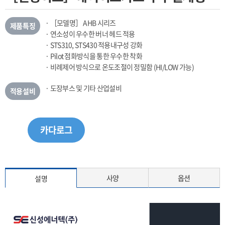
· ［모델명］ AHB 시리즈
제품특징
· 연소성이 우수한 버너 헤드 적용
· STS310, STS430 적용내구성 강화
· Pilot 점화방식을 통한 우수한 착화
· 비례제어 방식으로 온도조절이 정밀함 (HI/LOW 가능)
· 도장부스 및 기타 산업설비
적용설비
카다로그
사양
옵션
설명