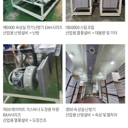
에0000 숙성실 전기난방기 EAH시리즈
대00000 스팀코일
산업용 난방설비 > 난방
산업용 열풍설비 > 대용량 및 기타
하00 에어히트 가스버너 도장용 차량
경00 숙성실 난방기
RAH시리즈
산업용 난방설비 > 숙성 및 열처리
산업용 열풍설비 > 도장건조