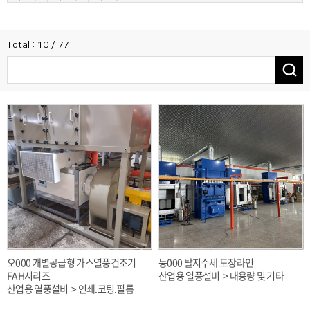
Total : 10 / 77
오000 개별공급형 가스열풍건조기
동000 탈지수세 도장라인
FAH시리즈
산업용 열풍설비 > 대용량 및 기타
산업용 열풍설비 > 인쇄.코팅.필름