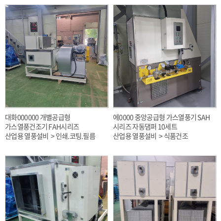
대화000000 개별공급형
에0000 중앙공급형 가스열풍기 SAH
가스열풍건조기 FAH시리즈
시리즈 자동댐퍼 10세트
산업용 열풍설비 > 인쇄.코팅.필름
산업용 열풍설비 > 식품건조