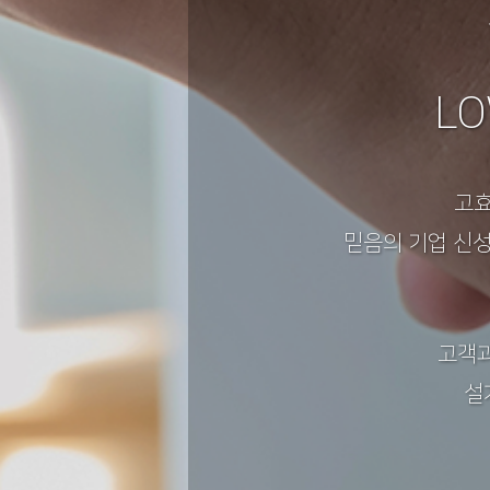
LO
고효
믿음의 기업 신성
고객과
설