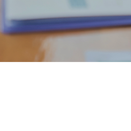
축적된 노하우, 산업용 연소설비
산업연소기 제작/가스난방기/가스열풍기/가스버너
인쇄산업/도장산업/건조산업 등 다수가능